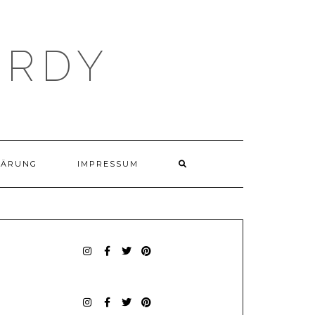
ARDY
SEARCH
LÄRUNG
IMPRESSUM
HERE
INSTAGRAM
FACEBOOK
TWITTER
PINTEREST
INSTAGRAM
FACEBOOK
TWITTER
PINTEREST