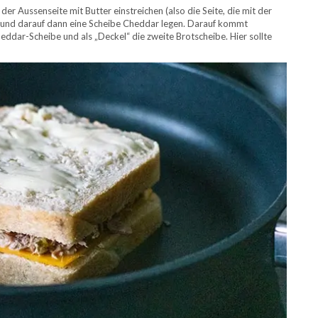
der Aussenseite mit Butter einstreichen (also die Seite, die mit der
 und darauf dann eine Scheibe Cheddar legen. Darauf kommt
ddar-Scheibe und als „Deckel“ die zweite Brotscheibe. Hier sollte