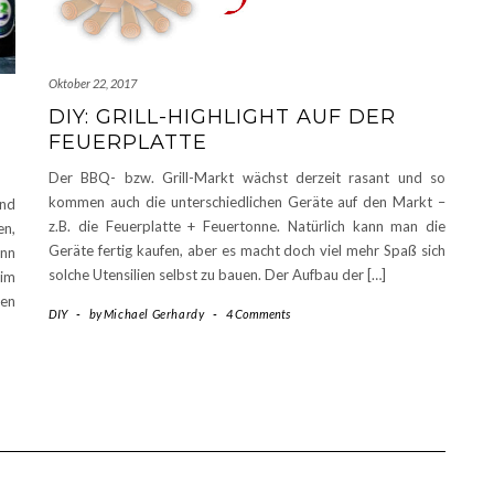
Oktober 22, 2017
DIY: GRILL-HIGHLIGHT AUF DER
FEUERPLATTE
Der BBQ- bzw. Grill-Markt wächst derzeit rasant und so
kommen auch die unterschiedlichen Geräte auf den Markt –
und
z.B. die Feuerplatte + Feuertonne. Natürlich kann man die
en,
Geräte fertig kaufen, aber es macht doch viel mehr Spaß sich
enn
solche Utensilien selbst zu bauen. Der Aufbau der […]
im
den
DIY
-
by
Michael Gerhardy
-
4 Comments