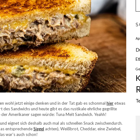
S
Ap
D
Et
Ge
K
R
Te
en wohl jetzt einige denken und in der Tat gab es schonmal
hier
etwas
t des Sandwichs und heute gibt es das rustikale ehrliche gegrillte
e der Amerikaner sagen würde: Tuna Melt Sandwich. Yeahh!
 und eignet sich deshalb auch mal als schnellen Snack zwischendurch.
f das entsprechende
Siegel
achten), Weißbrot, Cheddar, eine Zwiebel,
 das war’s auch schon!