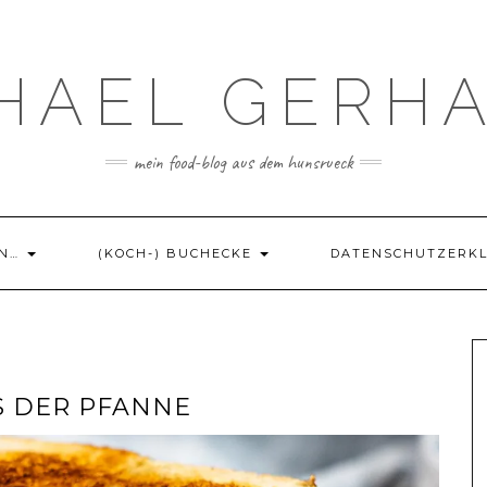
HAEL GERH
mein food-blog aus dem hunsrueck
EN…
(KOCH-) BUCHECKE
DATENSCHUTZERK
S DER PFANNE