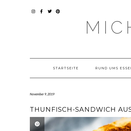
Skip
to
content
INSTAGRAM
FACEBOOK
TWITTER
PINTEREST
MIC
STARTSEITE
RUND UMS ESS
November 9, 2019
THUNFISCH-SANDWICH AU