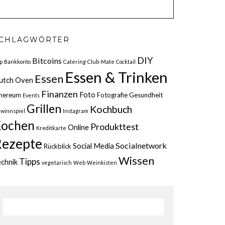
CHLAGWÖRTER
DIY
Bitcoins
p
Bankkonto
Catering
Club-Mate
Cocktail
Essen & Trinken
Essen
utch Oven
Finanzen
Foto
hereum
Fotografie
Gesundheit
Events
Grillen
Kochbuch
winnspiel
Instagram
ochen
Produkttest
Online
Kreditkarte
ezepte
Socialnetwork
Social Media
Rückblick
Wissen
Tipps
chnik
vegetarisch
Web
Weinkisten